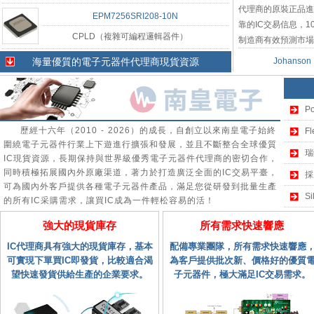
代理商的原裝正品進
EPM7256SRI208-10N
靠的IC交易信息，
CPLD（複雜可編程邏輯器件）
制造商有效預測市場趨
海量優質的電子元器件代理商現貨資源
Johanson
P
歷經十六年（2010 - 2026）的成長，自創立以來南皇電子始終
F
圍繞電子元器件行業上下遊進行擴張和發展，並且不斷整合全球優質
瑞
IC現貨資源，長期保持與世界級優秀電子元器件代理商的密切合作，
同時積極拓展國內外原廠渠道，著力於打造廣泛全面的IC交易平臺，
採
可為國內外客戶提供各種電子元器件產品，滿足您從研發到批量生產
S
的所有IC采購需求，讓買IC成為一件輕松容易的活！
強大的現貨庫存
所有需求快速響應
IC代理商具有強大的現貨庫存，基本
配備專業團隊，所有需求快速響應
可實現下單買IC即發貨，比較適合渴
為客戶提供批次新、價格好的優質
望快速發貨供給生產的企業要求。
子元器件，極大滿足IC交易需求。