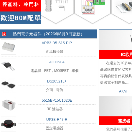
熱門電子元器件（2026年8月9日更新）
VRB3-D5-S15-DIP
直流轉換器
IC芯
AOT2904
在過去的10多
商采購優質的IC芯
電晶體 - FET，MOSFET - 單個
專責的銷售代表以具
DS26521L+
藍籌電子制造商....
介面 - 電信
AKM
5515BP15C1020E
RF 濾波器
UP3B-R47-R
連接器 
固定電感器
我們是可信電子